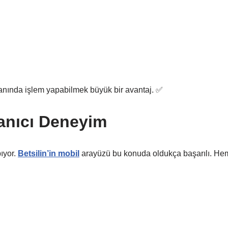
anında işlem yapabilmek büyük bir avantaj. ✅
anıcı Deneyim
ıyor.
Betsilin’in mobil
arayüzü bu konuda oldukça başarılı. Hem