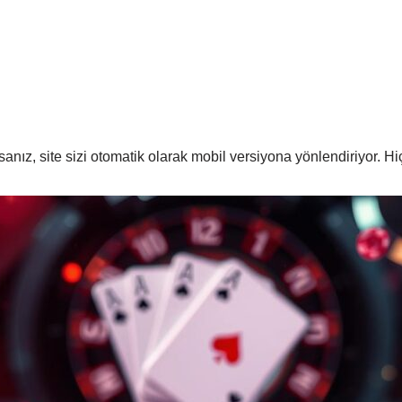
anız, site sizi otomatik olarak mobil versiyona yönlendiriyor. H