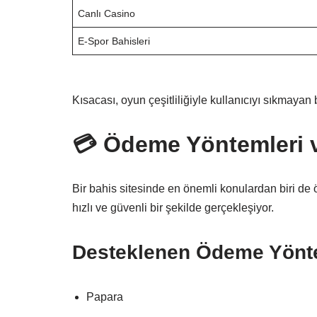
Canlı Casino
E-Spor Bahisleri
Kısacası, oyun çeşitliliğiyle kullanıcıyı sıkmayan b
💳 Ödeme Yöntemleri 
Bir bahis sitesinde en önemli konulardan biri d
hızlı ve güvenli bir şekilde gerçekleşiyor.
Desteklenen Ödeme Yönte
Papara