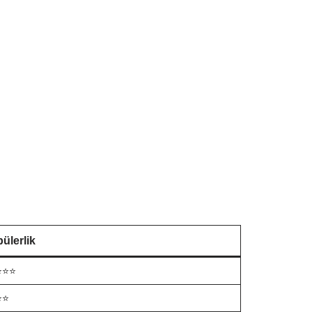
ülerlik
⭐⭐⭐
⭐⭐