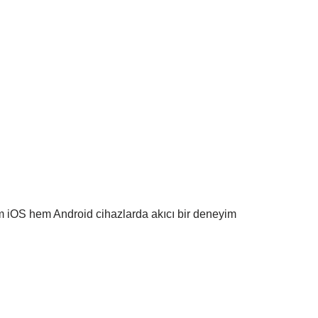
 iOS hem Android cihazlarda akıcı bir deneyim