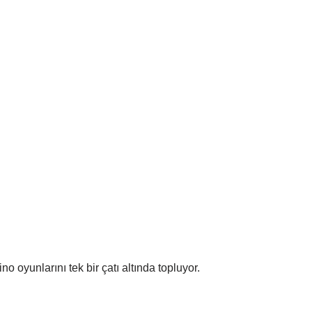
 oyunlarını tek bir çatı altında topluyor.