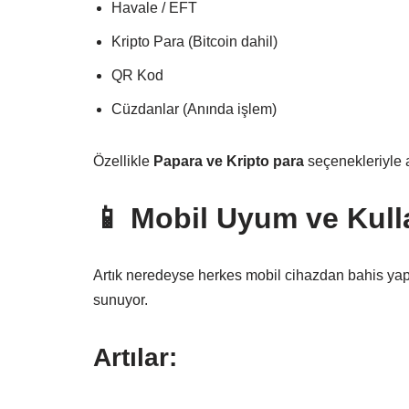
Havale / EFT
Kripto Para (Bitcoin dahil)
QR Kod
Cüzdanlar (Anında işlem)
Özellikle
Papara ve Kripto para
seçenekleriyle 
📱 Mobil Uyum ve Kull
Artık neredeyse herkes mobil cihazdan bahis yap
sunuyor.
Artılar: