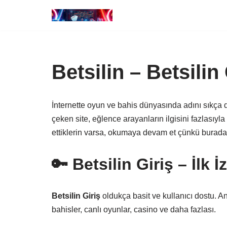
İçeriğe
geç
Betsilin – Betsilin
İnternette oyun ve bahis dünyasında adını sıkça 
çeken site, eğlence arayanların ilgisini fazlasıyl
ettiklerin varsa, okumaya devam et çünkü burada s
🔑 Betsilin Giriş – İlk 
Betsilin Giriş
oldukça basit ve kullanıcı dostu. An
bahisler, canlı oyunlar, casino ve daha fazlası.