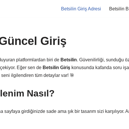
Betsilin Giriş Adresi
Betsilin 
 Güncel Giriş
duyuran platformlardan biri de
Betsilin
. Güvenilirliği, sunduğu ö
a çekiyor. Eğer sen de
Betsilin Giriş
konusunda kafanda soru işar
eni ilgilendiren tüm detaylar var! 🎯
İzlenim Nasıl?
a sayfaya girdiğinizde sade ama şık bir tasarım sizi karşılıyor. 