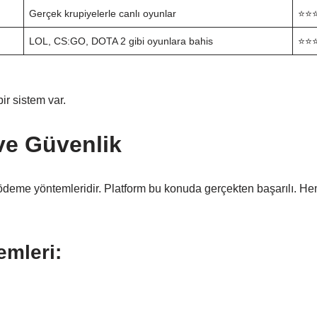
Gerçek krupiyelerle canlı oyunlar
⭐⭐
LOL, CS:GO, DOTA 2 gibi oyunlara bahis
⭐⭐
ir sistem var.
ve Güvenlik
e ödeme yöntemleridir. Platform bu konuda gerçekten başarılı.
mleri: